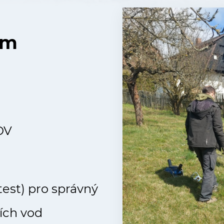
um
OV
test) pro správný
ích vod