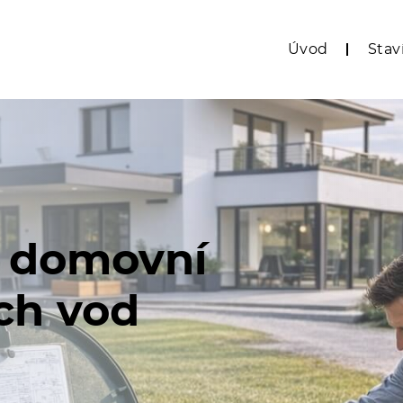
Úvod
Sta
í domovní
ch vod