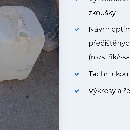
zkoušky
Návrh optim
přečištěnýc
(rozstřik/vsa
Technickou
Výkresy a ř