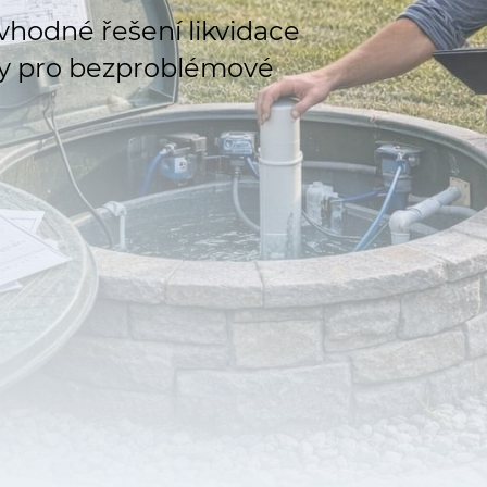
hodné řešení likvidace
dy pro bezproblémové