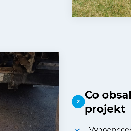
Co obsa
2
projekt
Vyhodnocen