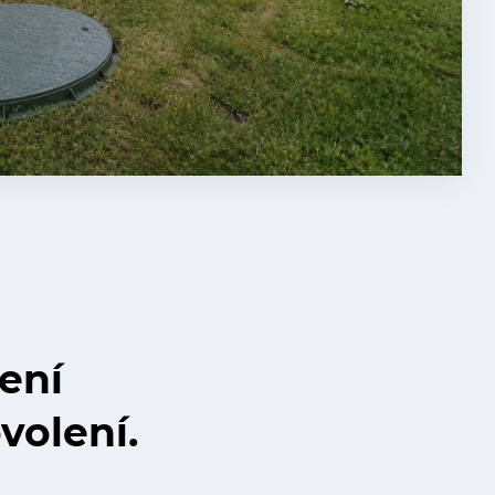
zení
volení.