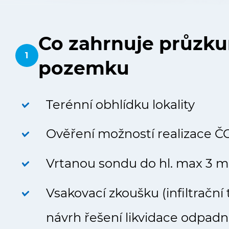
Co zahrnuje průzk
1
pozemku
Terénní obhlídku lokality
Ověření možností realizace Č
Vrtanou sondu do hl. max 3 m
Vsakovací zkoušku (infiltrační 
návrh řešení likvidace odpadn