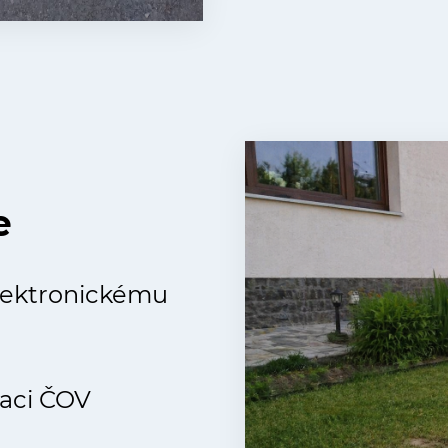
e
lektronickému
zaci ČOV