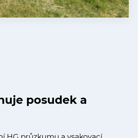
huje posudek a
í HG průzkumu a vsakovací