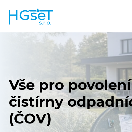
Vše pro povolen
čistírny odpadní
(ČOV)