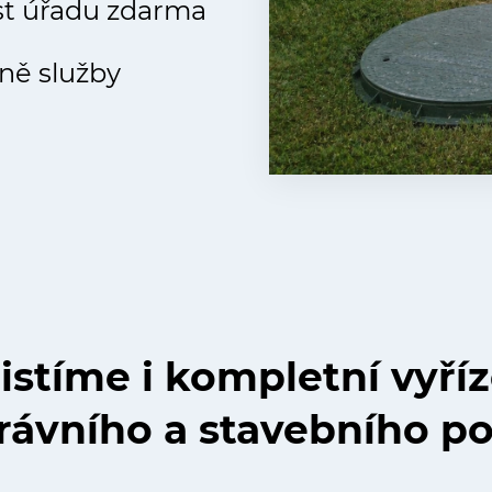
st úřadu zdarma
ně služby
istíme i kompletní vyří
ávního a stavebního po