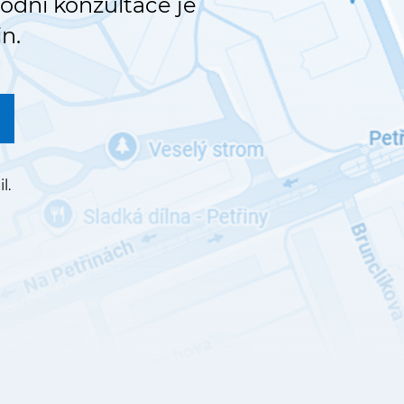
vodní konzultace je
n.
l.