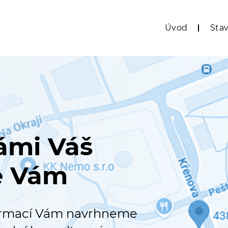
Úvod
Sta
ámi Váš
e Vám
formací Vám navrhneme