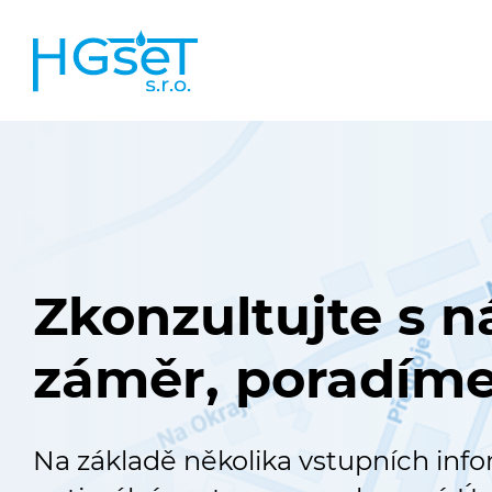
Zkonzultujte s n
záměr, poradím
Na základě několika vstupních in