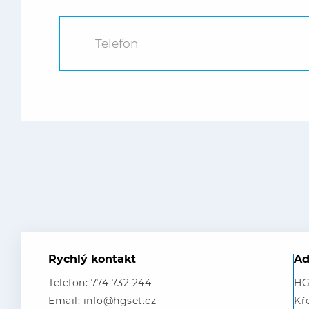
Rychlý kontakt
Ad
Telefon: 774 732 244
HGs
Email: info@hgset.cz
Kř