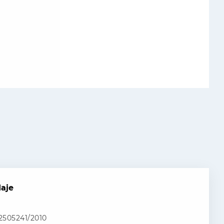
daje
02505241/2010