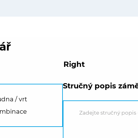
ář
Right
Stručný popis zám
dna / vrt
mbinace