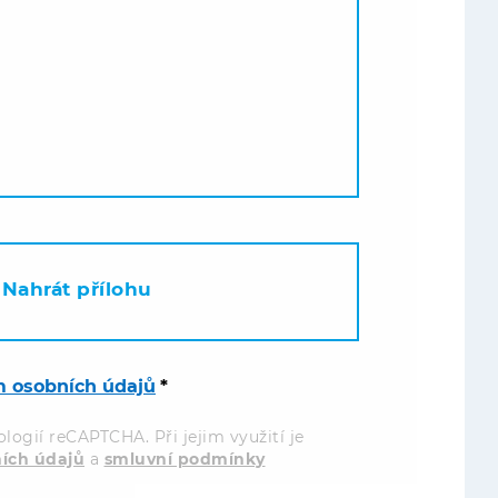
Nahrát přílohu
m osobních údajů
*
logií reCAPTCHA. Při jejim využití je
ích údajů
a
smluvní podmínky