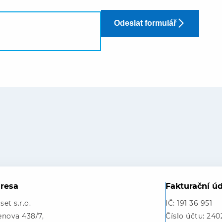
Odeslat formulář
resa
Fakturační ú
et s.r.o.
IČ: 191 36 951
enova 438/7,
Číslo účtu: 24