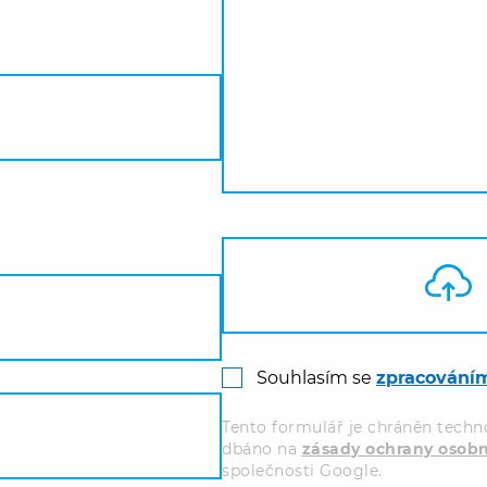
Souhlasím se
zpracování
Tento formulář je chráněn techno
dbáno na
zásady ochrany osobn
společnosti Google.